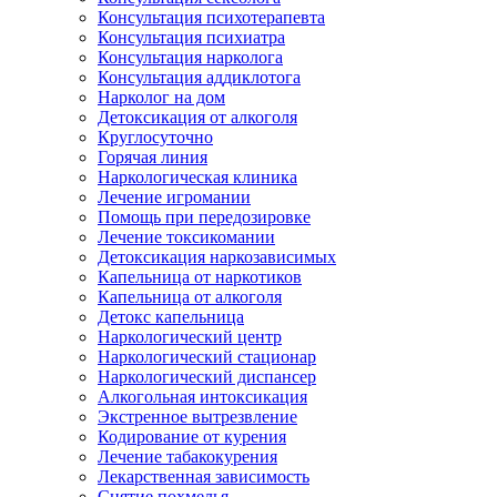
Консультация психотерапевта
Консультация психиатра
Консультация нарколога
Консультация аддиклотога
Нарколог на дом
Детоксикация от алкоголя
Круглосуточно
Горячая линия
Наркологическая клиника
Лечение игромании
Помощь при передозировке
Лечение токсикомании
Детоксикация наркозависимых
Капельница от наркотиков
Капельница от алкоголя
Детокс капельница
Наркологический центр
Наркологический стационар
Наркологический диспансер
Алкогольная интоксикация
Экстренное вытрезвление
Кодирование от курения
Лечение табакокурения
Лекарственная зависимость
Снятие похмелья