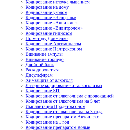
Кодирование иглоука лыванием
Кодирование на дому
Кодирование уколом
Кодирование «Эспераль»
Кодирование «Аквилонг»
Кодирование «Вивитролом»
Кодирование гипнозом
По методу Довженко
Кодирование Алгоминалом
Кодирование Налтрексоном
Вшивание ампулы
Вшивание торпедо
Двойной блок
Раскодироваться
Дисульфирам
Химзащита от алкоголя
Лазерное кодирование от алкоголизма
Кодирование SIT
Кодирование от алкоголизма с провокацией
Кодирование от алкоголизма на 5 лет
Имплантация Продетоксоном
Кодирование от алкоголизма на 3 года
Кодирование препаратом Актоплекс
Кодирование на 1 год
Кодирование препаратом Колме