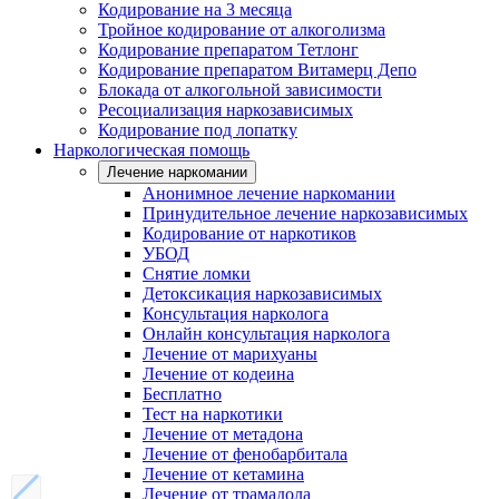
Кодирование на 3 месяца
Тройное кодирование от алкоголизма
Кодирование препаратом Тетлонг
Кодирование препаратом Витамерц Депо
Блокада от алкогольной зависимости
Ресоциализация наркозависимых
Кодирование под лопатку
Наркологическая помощь
Лечение наркомании
Анонимное лечение наркомании
Принудительное лечение наркозависимых
Кодирование от наркотиков
УБОД
Снятие ломки
Детоксикация наркозависимых
Консультация нарколога
Онлайн консультация нарколога
Лечение от марихуаны
Лечение от кодеина
Бесплатно
Тест на наркотики
Лечение от метадона
Лечение от фенобарбитала
Лечение от кетамина
Лечение от трамадола