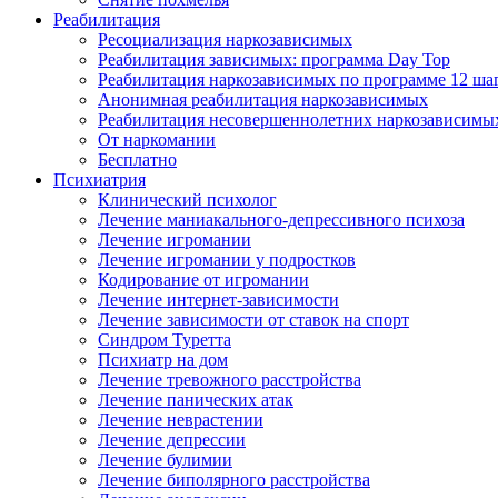
Реабилитация
Ресоциализация наркозависимых
Реабилитация зависимых: программа Day Top
Реабилитация наркозависимых по программе 12 ша
Анонимная реабилитация наркозависимых
Реабилитация несовершеннолетних наркозависимы
От наркомании
Бесплатно
Психиатрия
Клинический психолог
Лечение маниакального-депрессивного психоза
Лечение игромании
Лечение игромании у подростков
Кодирование от игромании
Лечение интернет-зависимости
Лечение зависимости от ставок на спорт
Синдром Туретта
Психиатр на дом
Лечение тревожного расстройства
Лечение панических атак
Лечение неврастении
Лечение депрессии
Лечение булимии
Лечение биполярного расстройства