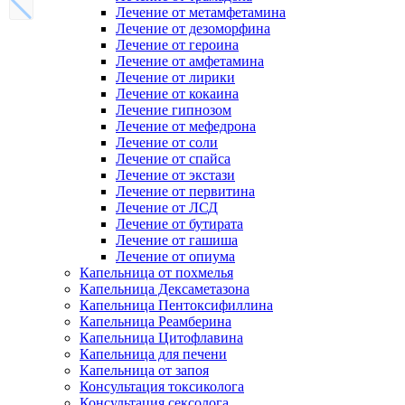
Лечение от метамфетамина
Лечение от дезоморфина
Лечение от героина
Лечение от амфетамина
Лечение от лирики
Лечение от кокаина
Лечение гипнозом
Лечение от мефедрона
Лечение от соли
Лечение от спайса
Лечение от экстази
Лечение от первитина
Лечение от ЛСД
Лечение от бутирата
Лечение от гашиша
Лечение от опиума
Капельница от похмелья
Капельница Дексаметазона
Капельница Пентоксифиллина
Капельница Реамберина
Капельница Цитофлавина
Капельница для печени
Капельница от запоя
Консультация токсиколога
Консультация сексолога